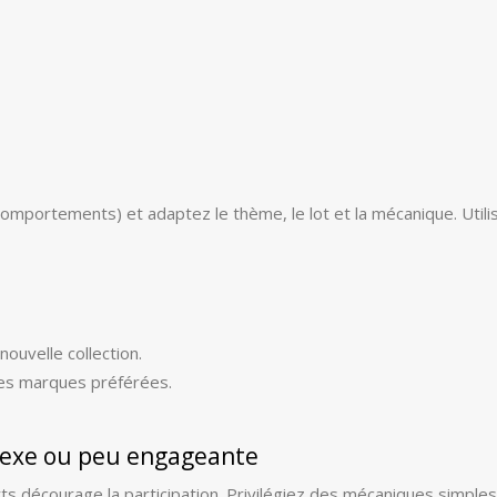
mportements) et adaptez le thème, le lot et la mécanique. Utili
ouvelle collection.
es marques préférées.
lexe ou peu engageante
rts décourage la participation. Privilégiez des mécaniques simples