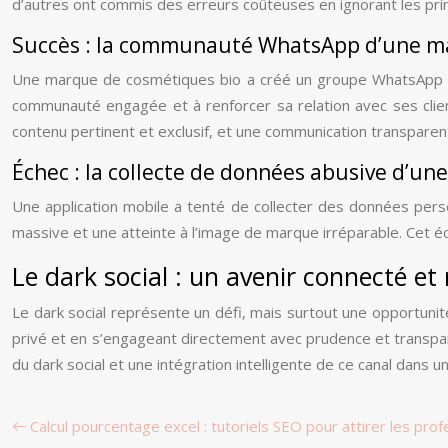
d’autres ont commis des erreurs coûteuses en ignorant les prin
Succès : la communauté WhatsApp d’une m
Une marque de cosmétiques bio a créé un groupe WhatsApp pour
communauté engagée et à renforcer sa relation avec ses clie
contenu pertinent et exclusif, et une communication transparen
Échec : la collecte de données abusive d’un
Une application mobile a tenté de collecter des données person
massive et une atteinte à l’image de marque irréparable. Cet éc
Le dark social : un avenir connecté et
Le dark social représente un défi, mais surtout une opportunit
privé et en s’engageant directement avec prudence et transpa
du dark social et une intégration intelligente de ce canal dans 
Calcul pourcentage excel : tutoriels SEO pour attirer les pro